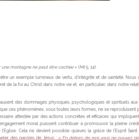
ur une montagne ne peut être cachée
» (
Mt
5, 14).
 être un exemple lumineux de vertu, d’intégrité et de sainteté. Nou
 de la foi au Christ dans notre vie et, en particulier, dans notre rela
 causent des dommages physiques, psychologiques et spirituels aux 
r que ces phénomènes, sous toutes leurs formes, ne se reproduisent 
saire, attestée par des actions concrètes et efficaces qui implique
 l’engagement moral puissent contribuer à promouvoir la pleine crédi
e l’Église. Cela ne devient possible qu’avec la grâce de l’Esprit Sain
eler des paroles de Jésus : «
En dehors de moi vous ne pouvez rien