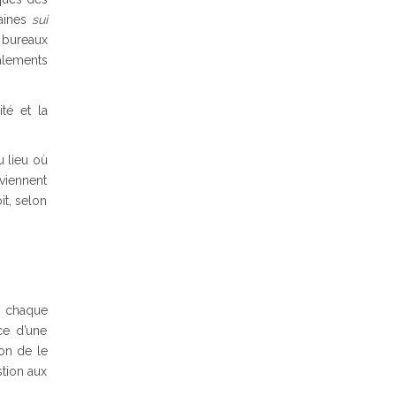
taines
sui
 bureaux
nalements
té et la
u lieu où
nviennent
it, selon
e, chaque
ce d’une
ion de le
stion aux