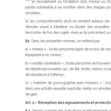
**** le recrutement ou l’incitation d’un mineur ou 
adulte vulnérable à se montrer dans des images por
simulées;
b) les comportements dont se rendent auteurs les su
directes visant à interférer ou éluder des enquêtes
l’encontre de l’un des sujets visés au §1 précédent, p
§2.
Dans les présentes normes, on entend par :
a) « mineur » : toute personne âgée de moins de dix-h
équiparée à un mineur ;
b) « adulte vulnérable » : toute personne se trouvant
de liberté personnelle qui, de fait, limite, même o
de résistance à l’offense ;
c) « matériel de pornographie avec mineurs
» : to
dans une activité sexuelle explicite, réelle ou simulé
de gain.
Art. 2 – Réception des signalements et protect
§ 1.
Tenant compte des indications éventuellement a