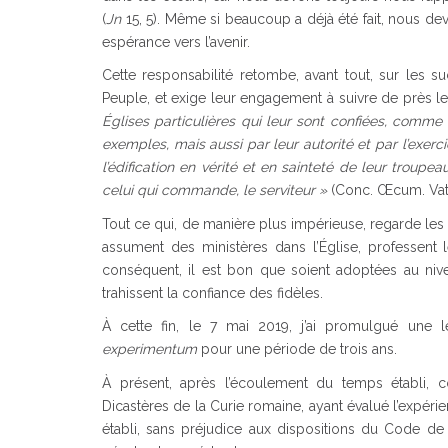
(
Jn
15, 5). Même si beaucoup a déjà été fait, nous d
espérance vers l’avenir.
Cette responsabilité retombe, avant tout, sur les 
Peuple, et exige leur engagement à suivre de près les 
Églises particulières qui leur sont confiées, comme 
exemples, mais aussi par leur autorité et par l’exer
l’édification en vérité et en sainteté de leur troupea
celui qui commande, le serviteur »
(Conc. Œcum. Vat.
Tout ce qui, de manière plus impérieuse, regarde le
assument des ministères dans l’Église, professent 
conséquent, il est bon que soient adoptées au nive
trahissent la confiance des fidèles.
À cette fin, le 7 mai 2019, j’ai promulgué une 
experimentum
pour une période de trois ans.
À présent, après l’écoulement du temps établi, 
Dicastères de la Curie romaine, ayant évalué l’expéri
établi, sans préjudice aux dispositions du Code d