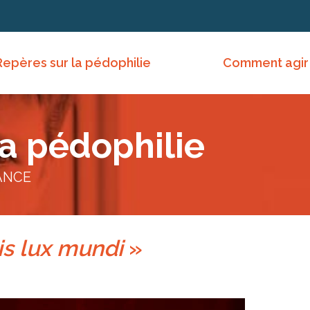
Repères sur la pédophilie
Comment agir
la pédophilie
ANCE
is lux mundi
»