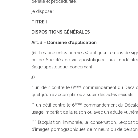
pénale et procédurale,
je dispose :
TITRE I
DISPOSITIONS GÉNÉRALES
Art. 1 – Domaine d’application
§1.
Les présentes normes s’appliquent en cas de sign
ou de Sociétés de vie apostoliqueet aux modérateur
Siège apostolique, concernant :
a)
ème
* un délit contre le 6
commandement du Décalogue
quelqu’un à accomplir ou à subir des actes sexuels ;
ème
** un délit contre le 6
commandement du Décalogu
usage imparfait de la raison ou avec un adulte vulnéra
*** l’acquisition immorale, la conservation, l’expo
d’images pornographiques de mineurs ou de personnes