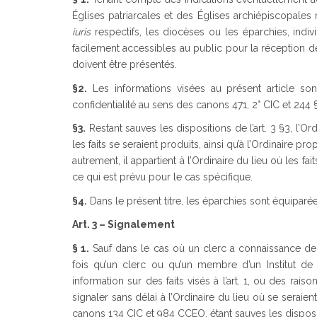
Églises patriarcales et des Églises archiépiscopale
iuris
respectifs, les diocèses ou les éparchies, ind
facilement accessibles au public pour la réception 
doivent être présentés.
§2.
Les informations visées au présent article sont 
confidentialité au sens des canons 471, 2° CIC et 244 
§3.
Restant sauves les dispositions de l’art. 3 §3, l’Or
les faits se seraient produits, ainsi qu’à l’Ordinaire
autrement, il appartient à l’Ordinaire du lieu où les
ce qui est prévu pour le cas spécifique.
§4.
Dans le présent titre, les éparchies sont équiparée
Art. 3 – Signalement
§ 1.
Sauf dans le cas où un clerc a connaissance de l
fois qu’un clerc ou qu’un membre d’un Institut d
information sur des faits visés à l’art. 1, ou des rais
signaler sans délai à l’Ordinaire du lieu où se seraien
canons 134 CIC et 984 CCEO, étant sauves les disposit