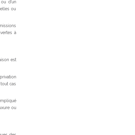
 ou d’un
elles ou
missions
vertes à
aison est
privation
 tout cas
impliqué
luxure ou
ques des