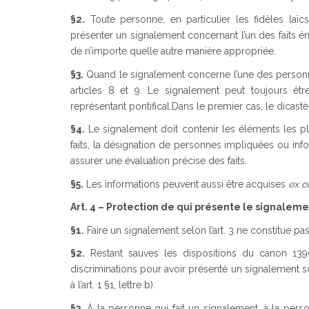
§2.
Toute personne, en particulier les fidèles laïc
présenter un signalement concernant l’un des faits éno
de n’importe quelle autre manière appropriée.
§3.
Quand le signalement concerne l’une des personnes 
articles 8 et 9. Le signalement peut toujours êt
représentant pontifical.Dans le premier cas, le dicastè
§4.
Le signalement doit contenir les éléments les p
faits, la désignation de personnes impliquées ou inf
assurer une évaluation précise des faits.
§5.
Les informations peuvent aussi être acquises
ex of
Art. 4 – Protection de qui présente le signalem
§1.
Faire un signalement selon l’art. 3 ne constitue pa
§2.
Restant sauves les dispositions du canon 139
discriminations pour avoir présenté un signalement so
à l’art. 1 §1, lettre b).
§3.
À la personne qui fait un signalement, à la pers