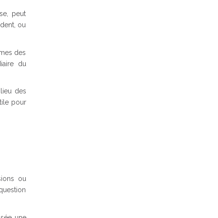
se, peut
édent, ou
ermes des
iaire du
lieu des
tile pour
sions ou
 question
osée une