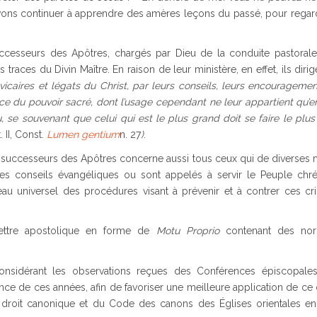
evons continuer à apprendre des amères leçons du passé, pour regar
successeurs des Apôtres, chargés par Dieu de la conduite pastoral
traces du Divin Maître. En raison de leur ministère, en effet, ils diri
vicaires et légats du Christ, par leurs conseils, leurs encouragemen
cice du pouvoir sacré, dont l’usage cependant ne leur appartient qu’
u, se souvenant que celui qui est le plus grand doit se faire le plus 
 II, Const.
Lumen gentium
n. 27
)
.
s successeurs des Apôtres concerne aussi tous ceux qui de diverses 
les conseils évangéliques ou sont appelés à servir le Peuple chrét
au universel des procédures visant à prévenir et à contrer ces cr
lettre apostolique en forme de
Motu Proprio
contenant des n
considérant les observations reçues des Conférences épiscopale
ence de ces années, afin de favoriser une meilleure application de ce 
e droit canonique et du Code des canons des Églises orientales en