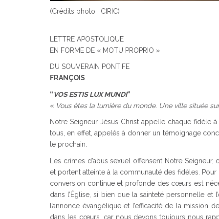
(Crédits photo : CIRIC)
LETTRE APOSTOLIQUE
EN FORME DE « MOTU PROPRIO »
DU SOUVERAIN PONTIFE
FRANÇOIS
“
VOS ESTIS LUX MUNDI
”
«
Vous êtes la lumière du monde. Une ville située s
Notre Seigneur Jésus Christ appelle chaque fidèle à
tous, en effet, appelés à donner un témoignage concret
le prochain.
Les crimes d’abus sexuel offensent Notre Seigneur,
et portent atteinte à la communauté des fidèles. Pou
conversion continue et profonde des cœurs est néces
dans l’Église, si bien que la sainteté personnelle et
l’annonce évangélique et l’efficacité de la mission d
dans les cœurs, car nous devons toujours nous rapp