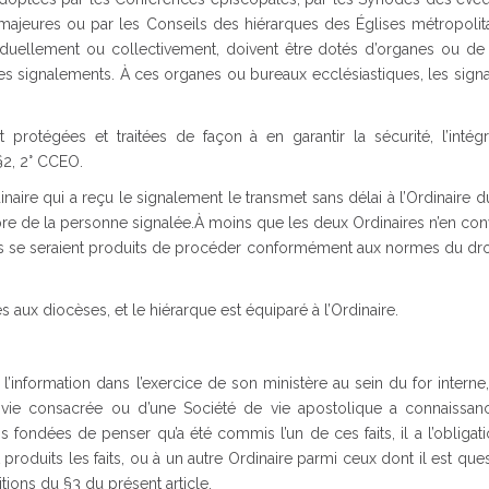
s majeures ou par les Conseils des hiérarques des Églises métropoli
ividuellement ou collectivement, doivent être dotés d’organes ou de
des signalements. À ces organes ou bureaux ecclésiastiques, les sig
protégées et traitées de façon à en garantir la sécurité, l’intégri
§2, 2° CCEO.
dinaire qui a reçu le signalement le transmet sans délai à l’Ordinaire d
 propre de la personne signalée.À moins que les deux Ordinaires n’en co
 faits se seraient produits de procéder conformément aux normes du dro
s aux diocèses, et le hiérarque est équiparé à l’Ordinaire.
’information dans l’exercice de son ministère au sein du for intern
e vie consacrée ou d’une Société de vie apostolique a connaissan
ons fondées de penser qu’a été commis l’un de ces faits, il a l’obligat
t produits les faits, ou à un autre Ordinaire parmi ceux dont il est que
ions du §3 du présent article.