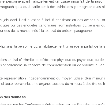
d’une personne ayant habituellement un usage imparfait de la raison
nographiques ou à participer à des exhibitions pornographiques ré
jets dont il est question à l’art. 6 consistant en des actions ou o
 civiles ou des enquêtes canoniques, administratives ou pénales ou
our des délits mentionnés à la lettre a) du présent paragraphe.
uit ans ;la personne qui a habituellement un usage imparfait de la r
 dans un état d’infirmité, de déficience physique ou psychique, ou de 
ccasionnellement, sa capacité de compréhension ou de volonté, ou en
ute représentation, indépendamment du moyen utilisé, d’un mineur 
e, et toute représentation d’organes sexuels de mineurs à des fins de 
ion des données
doptées par les Conférences épiscopales, par les Synodes des évê