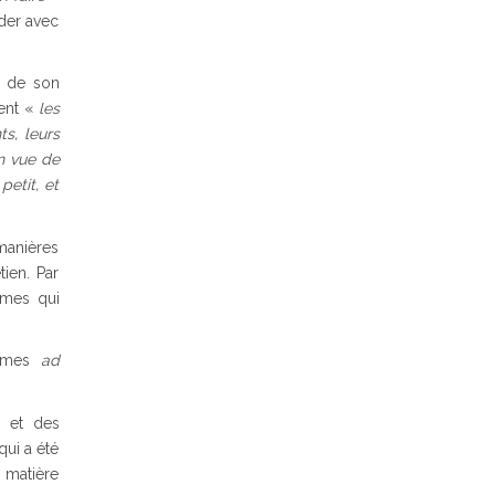
der avec
e de son
gent «
les
ts, leurs
en vue de
petit, et
manières
ien. Par
imes qui
ormes
ad
s et des
qui a été
 matière