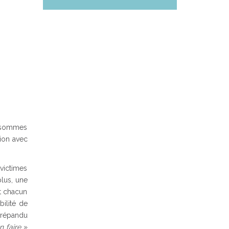
s sommes
tion avec
victimes
plus, une
nt chacun
bilité de
t répandu
 faire
»