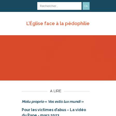
L’Église face à la pédophilie
A LIRE
Motu proprio
«
Vos estis lux mundi
»
Pour les victimes d’abus – La vidéo
du Pape - mars 2023