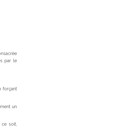
consacrée
s par le
 forçant
ement un
 ce soit,