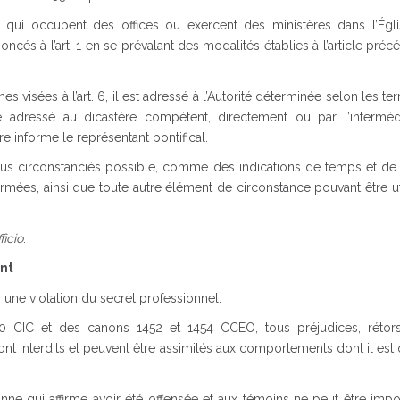
s qui occupent des offices ou exercent des ministères dans l’Égli
ncés à l’art. 1 en se prévalant des modalités établies à l’article préc
visées à l’art. 6, il est adressé à l’Autorité déterminée selon les t
re adressé au dicastère compétent, directement ou par l’interméd
re informe le représentant pontifical.
lus circonstanciés possible, comme des indications de temps et de 
ormées, ainsi que toute autre élément de circonstance pouvant être u
ficio
.
ent
s une violation du secret professionnel.
0 CIC et des canons 1452 et 1454 CCEO, tous préjudices, rétor
nt interdits et peuvent être assimilés aux comportements dont il est
onne qui affirme avoir été offensée et aux témoins ne peut être imp