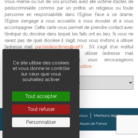
Vous-même ou l’un de vos proches avez été victime d’actes de
pédocriminalité commis par un prêtre, un religieux ou toute
personne en responsabilité dans l'Eglise. Face à ce drame,
l’Église s’engage à vous accueillir, à vous écouter et à vous
accompagner. Cette carte vous permet de prendre contact avec
l’évêque du diocèse dans lequel les faits ont eu lieu. Si vous ne
savez pas de quel diocèse il s’agit, nous vous invitons à utiliser
l’adresse mail
paroledevictimes@cef.fr
. S'il s'agit d'un institut
religieux, nous vous invitons à utiliser l’adresse mail
ecoutevictimes@corref.fr
. Nous vous encourageons
Ce site utilise des cookies
parallèlement à
signaler ces faits à la justice
.
et vous donne le contrôle
sur ceux que vous
souhaitez activer
Tout accepter
Tout refuser
Pour les webmasters
Contactez-nous
Mentions légales
Personnaliser
Edité par la
Conférence des évêques de France