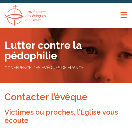
Panneau de gestion des cookies
Lutter contre la
pédophilie
CONFÉRENCE DES ÉVÊQUES DE FRANCE
Contacter l’évêque
Victimes ou proches, l’Église vous
écoute