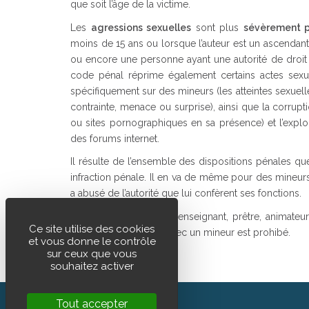
que soit l’âge de la victime.
Les
agressions sexuelles
sont plus
sévèrement p
moins de 15 ans ou lorsque l’auteur est un ascendant 
ou encore une personne ayant une autorité de droit o
code pénal réprime également certains actes sexu
spécifiquement sur des mineurs (les atteintes sexuel
contrainte, menace ou surprise), ainsi que la corrup
ou sites pornographiques en sa présence) et l’explo
des forums internet.
Il résulte de l’ensemble des dispositions pénales qu
infraction pénale. Il en va de même pour des mineurs 
a abusé de l’autorité que lui confèrent ses fonctions.
Un éducateur, qu’il soit enseignant, prêtre, animateu
Ce site utilise des cookies
connotation sexuelle avec un mineur est prohibé.
et vous donne le contrôle
sur ceux que vous
souhaitez activer
Tout accepter