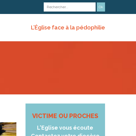
L’Église face à la pédophilie
VICTIME OU PROCHES
L'Eglise vous écoute
Contactez votre diocèse