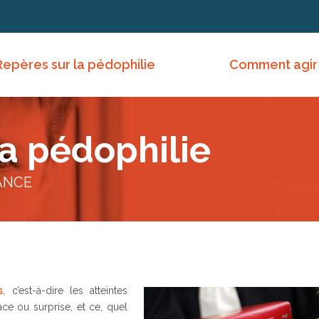
Repères sur la pédophilie
Comment agir
la pédophilie
ANCE
s
, c’est-à-dire les atteintes
ce ou surprise, et ce, quel