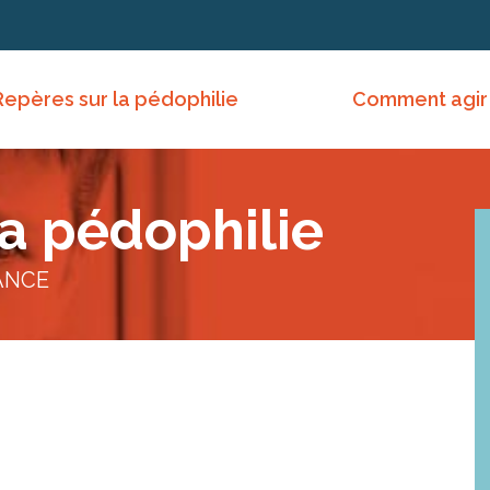
Repères sur la pédophilie
Comment agir
la pédophilie
ANCE