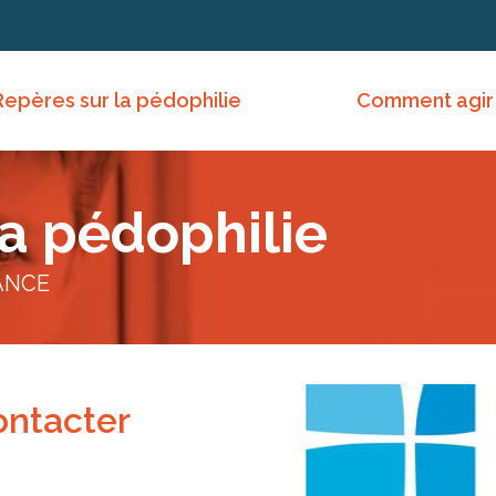
Repères sur la pédophilie
Comment agir
la pédophilie
ANCE
ontacter