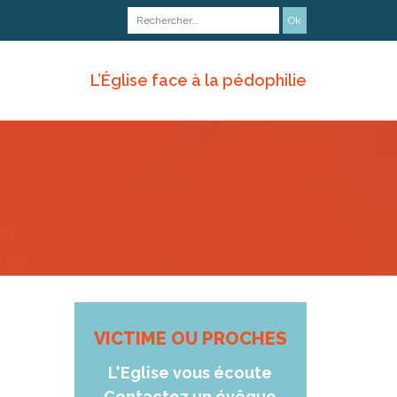
L’Église face à la pédophilie
VICTIME OU PROCHES
L'Eglise vous écoute
Contactez un évêque