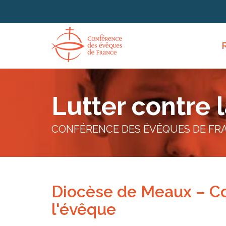
Lutter contre 
CONFÉRENCE DES ÉVÊQUES DE FR
Diocèse de Meaux – C
l'évêque