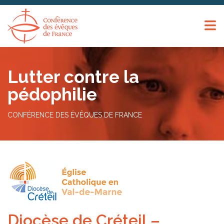
Panneau de gestion des cookies
Lutter contre la
pédophilie
CONFÉRENCE DES ÉVÊQUES DE FRANCE
Diocèse de Créteil –