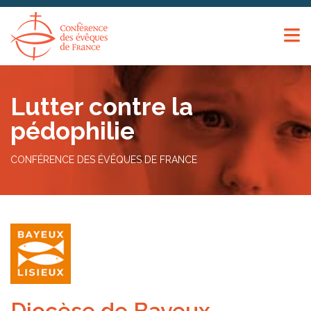
Panneau de gestion des cookies
Lutter contre la
pédophilie
CONFÉRENCE DES ÉVÊQUES DE FRANCE
Diocèse de Bayeux –