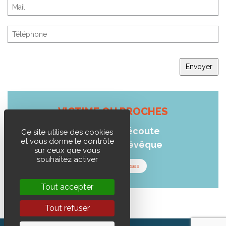
Envoyer
VICTIME OU PROCHES
L'Eglise vous écoute
Ce site utilise des cookies
et vous donne le contrôle
Contactez un évêque
sur ceux que vous
souhaitez activer
Carte des diocèses
Tout accepter
Tout refuser