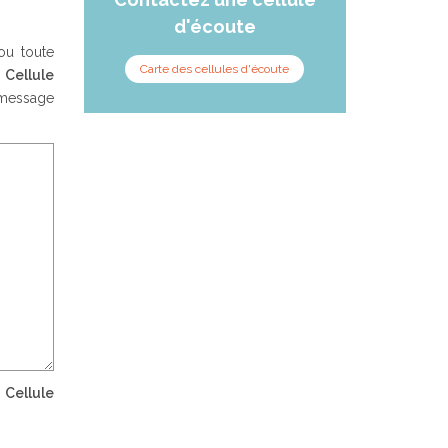
d'écoute
ou toute
Carte des cellules d'écoute
a
Cellule
 message
a
Cellule