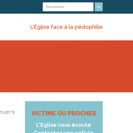
L’Église face à la pédophilie
VICTIME OU PROCHES
L'Eglise vous écoute
Contactez une cellule