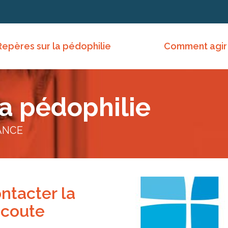
Repères sur la pédophilie
Comment agir
la pédophilie
ANCE
ntacter la
écoute