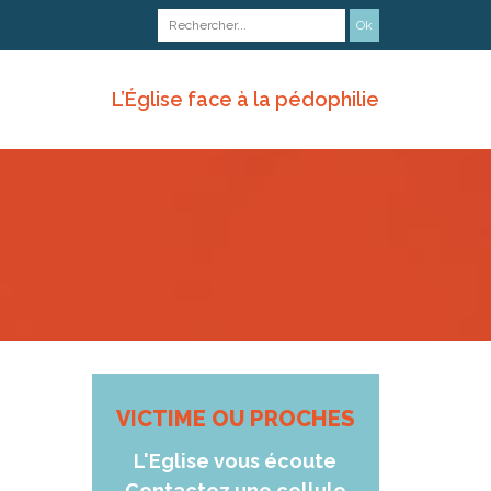
L’Église face à la pédophilie
VICTIME OU PROCHES
L'Eglise vous écoute
Contactez une cellule