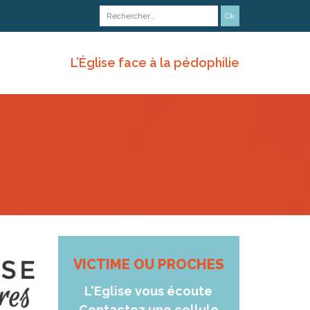
L’Église face à la pédophilie
VICTIME OU PROCHES
L'Eglise vous écoute
Contactez une cellule