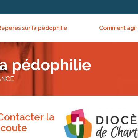
Repères sur la pédophilie
Comment agir
la pédophilie
ANCE
Contacter la
écoute