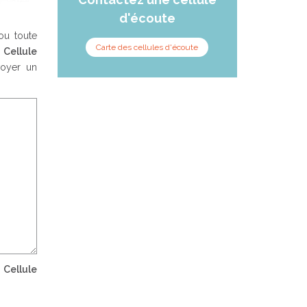
d'écoute
ou toute
Carte des cellules d'écoute
a
Cellule
voyer un
a
Cellule