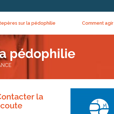
Repères sur la pédophilie
Comment agir
la pédophilie
ANCE
ontacter la
écoute