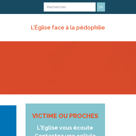
L’Église face à la pédophilie
VICTIME OU PROCHES
L'Eglise vous écoute
Contactez une cellule